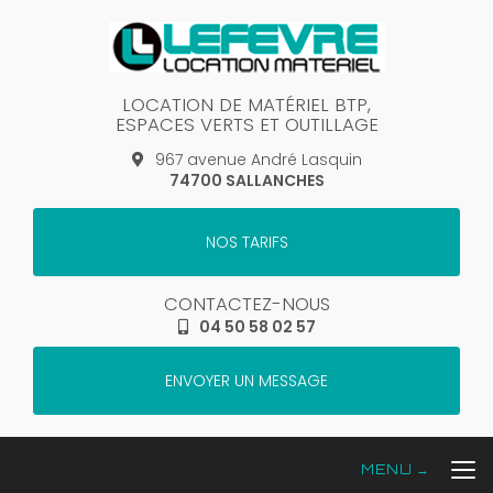
Aller
au
contenu
principal
LOCATION DE MATÉRIEL BTP,
ESPACES VERTS ET OUTILLAGE
967 avenue André Lasquin
74700 SALLANCHES
NOS TARIFS
CONTACTEZ-NOUS
04 50 58 02 57
ENVOYER UN MESSAGE