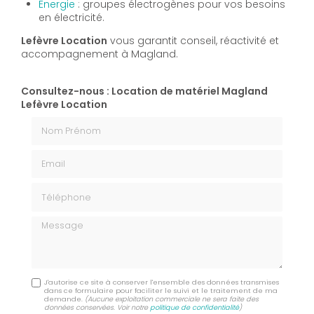
Energie
: groupes électrogènes pour vos besoins
en électricité.
Lefèvre Location
vous garantit conseil, réactivité et
accompagnement à Magland.
Consultez-nous : Location de matériel Magland
Lefèvre Location
Nom Prénom
Email
Téléphone
Message
J'autorise ce site à conserver l'ensemble des données transmises
dans ce formulaire pour faciliter le suivi et le traitement de ma
demande.
(Aucune exploitation commerciale ne sera faite des
données conservées. Voir notre
politique de confidentialité
)