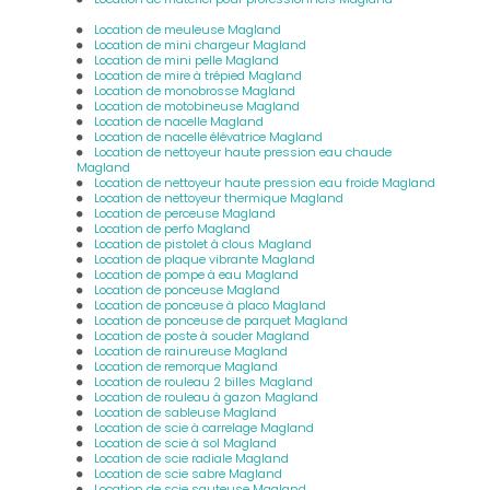
Location de meuleuse Magland
Location de mini chargeur Magland
Location de mini pelle Magland
Location de mire à trépied Magland
Location de monobrosse Magland
Location de motobineuse Magland
Location de nacelle Magland
Location de nacelle élévatrice Magland
Location de nettoyeur haute pression eau chaude
Magland
Location de nettoyeur haute pression eau froide Magland
Location de nettoyeur thermique Magland
Location de perceuse Magland
Location de perfo Magland
Location de pistolet à clous Magland
Location de plaque vibrante Magland
Location de pompe à eau Magland
Location de ponceuse Magland
Location de ponceuse à placo Magland
Location de ponceuse de parquet Magland
Location de poste à souder Magland
Location de rainureuse Magland
Location de remorque Magland
Location de rouleau 2 billes Magland
Location de rouleau à gazon Magland
Location de sableuse Magland
Location de scie à carrelage Magland
Location de scie à sol Magland
Location de scie radiale Magland
Location de scie sabre Magland
Location de scie sauteuse Magland