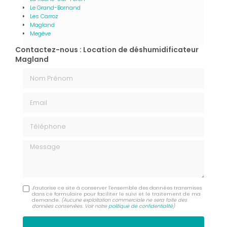
Le Grand-Bornand
Les Carroz
Magland
Megève
Contactez-nous : Location de déshumidificateur
Magland
Nom Prénom
Email
Téléphone
Message
J'autorise ce site à conserver l'ensemble des données transmises
dans ce formulaire pour faciliter le suivi et le traitement de ma
demande.
(Aucune exploitation commerciale ne sera faite des
données conservées. Voir notre
politique de confidentialité
)