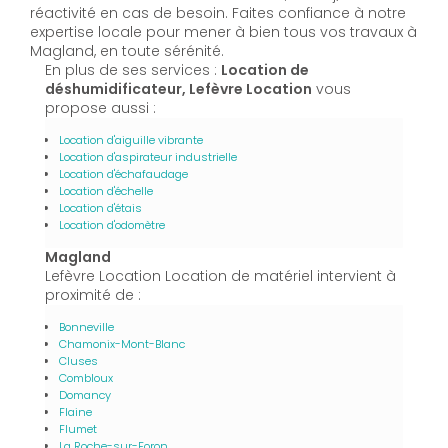
réactivité en cas de besoin. Faites confiance à notre
expertise locale pour mener à bien tous vos travaux à
Magland, en toute sérénité.
En plus de ses services :
Location de
déshumidificateur, Lefèvre Location
vous
propose aussi :
Location d'aiguille vibrante
Location d'aspirateur industrielle
Location d'échafaudage
Location d'échelle
Location d'étais
Location d'odomètre
Magland
Lefèvre Location Location de matériel intervient à
proximité de :
Bonneville
Chamonix-Mont-Blanc
Cluses
Combloux
Domancy
Flaine
Flumet
La Roche-sur-Foron