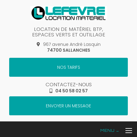
Aller
au
contenu
principal
LOCATION DE MATÉRIEL BTP,
ESPACES VERTS ET OUTILLAGE
967 avenue André Lasquin
74700 SALLANCHES
NOS TARIFS
CONTACTEZ-NOUS
04 50 58 02 57
ENVOYER UN MESSAGE