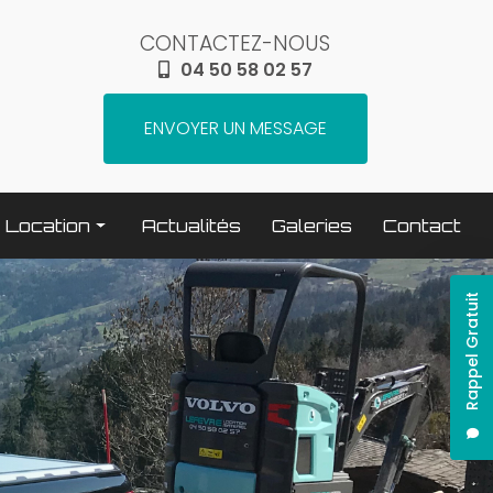
CONTACTEZ-NOUS
04 50 58 02 57
ENVOYER UN MESSAGE
Location
Actualités
Galeries
Contact
Terrassement / compactage
Rappel Gratuit
Transport
Elévation / levage
Espaces verts
Traitement béton
Nettoyage