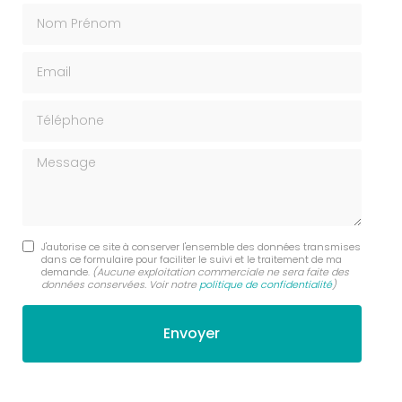
Nom Prénom
Email
Téléphone
Message
J'autorise ce site à conserver l'ensemble des données transmises
dans ce formulaire pour faciliter le suivi et le traitement de ma
demande.
(Aucune exploitation commerciale ne sera faite des
données conservées. Voir notre
politique de confidentialité
)