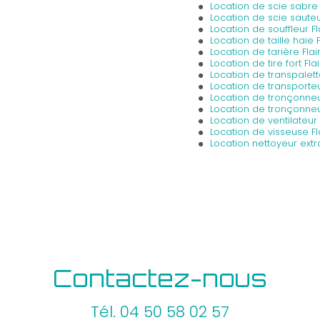
Location de scie sabre 
Location de scie saute
Location de souffleur F
Location de taille haie 
Location de tarière Fla
Location de tire fort Fla
Location de transpalett
Location de transporteu
Location de tronçonneu
e
Location de tronçonneu
Location de ventilateur 
Location de visseuse Fl
Location nettoyeur ext
Contactez-nous
Tél.
04 50 58 02 57