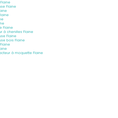
Flaine
use Flaine
laine
Flaine
ine
ine
e Flaine
r à chenilles Flaine
se Flaine
se bois Flaine
Flaine
aine
racteur à moquette Flaine