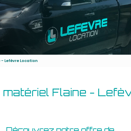
 - Lefèvre Location
 matériel Flaine - Lefè
Découvrez notre offre de