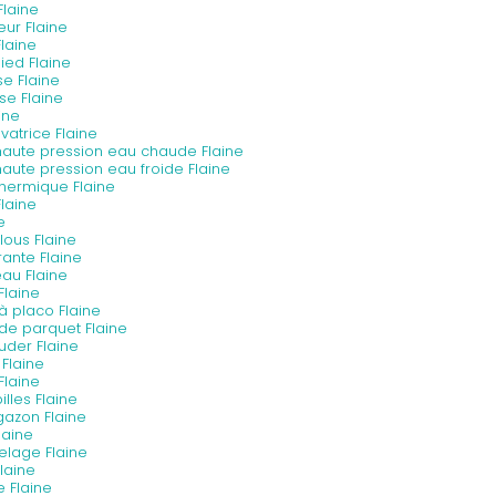
laine
eur Flaine
Flaine
ied Flaine
e Flaine
se Flaine
ine
vatrice Flaine
haute pression eau chaude Flaine
haute pression eau froide Flaine
thermique Flaine
laine
e
lous Flaine
rante Flaine
au Flaine
Flaine
 placo Flaine
de parquet Flaine
uder Flaine
Flaine
Flaine
lles Flaine
gazon Flaine
laine
elage Flaine
laine
e Flaine