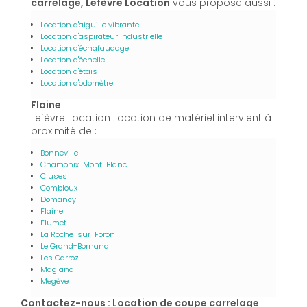
carrelage, Lefèvre Location
vous propose aussi :
Location d'aiguille vibrante
Location d'aspirateur industrielle
Location d'échafaudage
Location d'échelle
Location d'étais
Location d'odomètre
Flaine
Lefèvre Location Location de matériel intervient à
proximité de :
Bonneville
Chamonix-Mont-Blanc
Cluses
Combloux
Domancy
Flaine
Flumet
La Roche-sur-Foron
Le Grand-Bornand
Les Carroz
Magland
Megève
Contactez-nous : Location de coupe carrelage