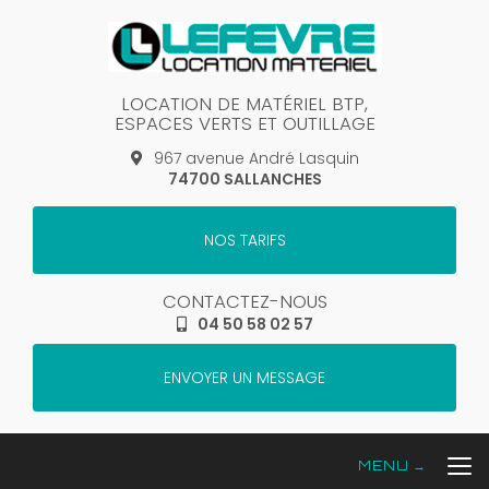
Aller
au
contenu
principal
LOCATION DE MATÉRIEL BTP,
ESPACES VERTS ET OUTILLAGE
967 avenue André Lasquin
74700 SALLANCHES
NOS TARIFS
CONTACTEZ-NOUS
04 50 58 02 57
ENVOYER UN MESSAGE