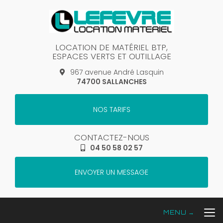
Aller
au
contenu
principal
LOCATION DE MATÉRIEL BTP,
ESPACES VERTS ET OUTILLAGE
967 avenue André Lasquin
74700 SALLANCHES
NOS TARIFS
CONTACTEZ-NOUS
04 50 58 02 57
ENVOYER UN MESSAGE