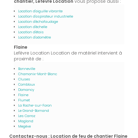
chantier, Lefèvre Location
vous propose aussi :
Location d'aiguille vibrante
Location d'aspirateur industrielle
Location d'échafaudage
Location d'échelle
Location d'étais
Location d'odomètre
Flaine
Lefèvre Location Location de matériel intervient à
proximité de :
Bonneville
Chamonix-Mont-Blanc
Cluses
Combloux
Domancy
Flaine
Flumet
La Roche-sur-Foron
Le Grand-Bornand
Les Carroz
Magland
Megève
Contactez-nous : Location de feu de chantier Flaine