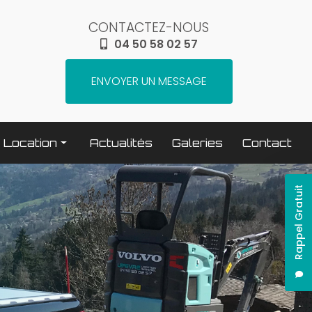
CONTACTEZ-NOUS
04 50 58 02 57
ENVOYER UN MESSAGE
Location
Actualités
Galeries
Contact
Terrassement / compactage
Rappel Gratuit
Transport
Elévation / levage
Espaces verts
Traitement béton
Nettoyage