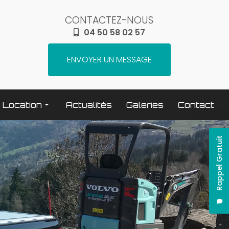
CONTACTEZ-NOUS
04 50 58 02 57
ENVOYER UN MESSAGE
Location
Actualités
Galeries
Contact
Terrassement / compactage
Rappel Gratuit
Transport
Elévation / levage
Espaces verts
Traitement béton
Nettoyage