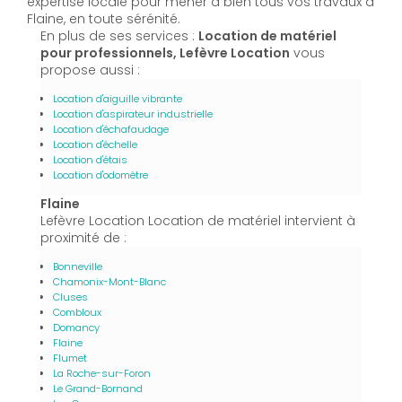
expertise locale pour mener à bien tous vos travaux à
Flaine, en toute sérénité.
En plus de ses services :
Location de matériel
pour professionnels, Lefèvre Location
vous
propose aussi :
Location d'aiguille vibrante
Location d'aspirateur industrielle
Location d'échafaudage
Location d'échelle
Location d'étais
Location d'odomètre
Flaine
Lefèvre Location Location de matériel intervient à
proximité de :
Bonneville
Chamonix-Mont-Blanc
Cluses
Combloux
Domancy
Flaine
Flumet
La Roche-sur-Foron
Le Grand-Bornand