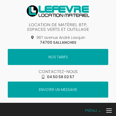
Aller
au
contenu
principal
LOCATION DE MATÉRIEL BTP,
ESPACES VERTS ET OUTILLAGE
967 avenue André Lasquin
74700 SALLANCHES
NOS TARIFS
CONTACTEZ-NOUS
04 50 58 02 57
ENVOYER UN MESSAGE