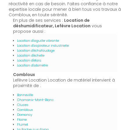
réactivité en cas de besoin. Faites confiance à notre
expertise locale pour mener à bien tous vos travaux à
Combloux, en toute sérénité.
En plus de ses services :
Location de
déshumidificateur, Lefèvre Location
vous
propose aussi :
Location d'aiguille vibrante
Location d'aspirateur industrielle
Location d'échafaudage
Location d'échelle
Location d'étais
Location d'odomètre
Combloux
Lefèvre Location Location de matériel intervient à
proximité de :
Bonneville
Chamonix-Mont-Blanc
Cluses
Combloux
Domancy
Flaine
Flumet
La Roche-sur-Foron