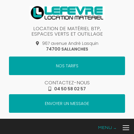
Aller
au
contenu
principal
LOCATION DE MATÉRIEL BTP,
ESPACES VERTS ET OUTILLAGE
967 avenue André Lasquin
74700 SALLANCHES
NOS TARIFS
CONTACTEZ-NOUS
04 50 58 02 57
ENVOYER UN MESSAGE