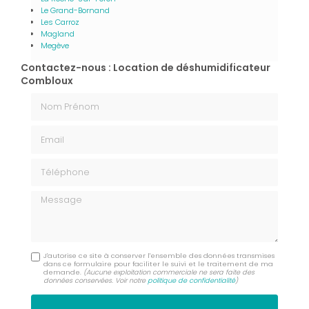
Le Grand-Bornand
Les Carroz
Magland
Megève
Contactez-nous : Location de déshumidificateur
Combloux
Nom Prénom
Email
Téléphone
Message
J'autorise ce site à conserver l'ensemble des données transmises
dans ce formulaire pour faciliter le suivi et le traitement de ma
demande.
(Aucune exploitation commerciale ne sera faite des
données conservées. Voir notre
politique de confidentialité
)