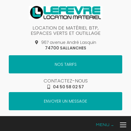
Aller
au
contenu
principal
LOCATION DE MATÉRIEL BTP,
ESPACES VERTS ET OUTILLAGE
967 avenue André Lasquin
74700 SALLANCHES
NOS TARIFS
CONTACTEZ-NOUS
04 50 58 02 57
ENVOYER UN MESSAGE