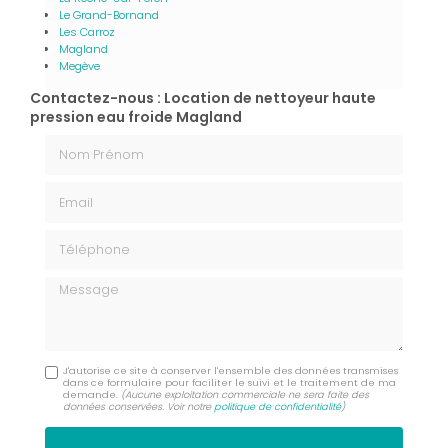
Le Grand-Bornand
Les Carroz
Magland
Megève
Contactez-nous : Location de nettoyeur haute
pression eau froide Magland
Nom Prénom
Email
Téléphone
Message
J'autorise ce site à conserver l'ensemble des données transmises
dans ce formulaire pour faciliter le suivi et le traitement de ma
demande.
(Aucune exploitation commerciale ne sera faite des
données conservées. Voir notre
politique de confidentialité
)