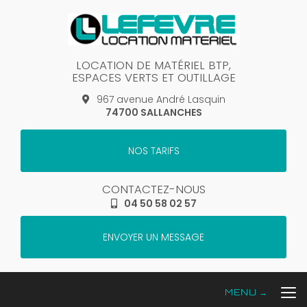
Aller
au
contenu
principal
LOCATION DE MATÉRIEL BTP,
ESPACES VERTS ET OUTILLAGE
967 avenue André Lasquin
74700 SALLANCHES
NOS TARIFS
CONTACTEZ-NOUS
04 50 58 02 57
ENVOYER UN MESSAGE