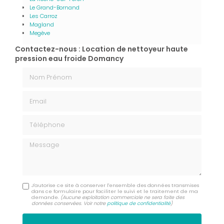
Le Grand-Bornand
Les Carroz
Magland
Megève
Contactez-nous : Location de nettoyeur haute
pression eau froide Domancy
Nom Prénom
Email
Téléphone
Message
J'autorise ce site à conserver l'ensemble des données transmises
dans ce formulaire pour faciliter le suivi et le traitement de ma
demande.
(Aucune exploitation commerciale ne sera faite des
données conservées. Voir notre
politique de confidentialité
)