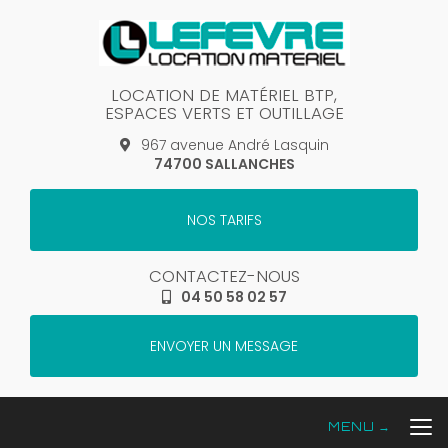
Aller
au
contenu
principal
LOCATION DE MATÉRIEL BTP,
ESPACES VERTS ET OUTILLAGE
967 avenue André Lasquin
74700 SALLANCHES
NOS TARIFS
CONTACTEZ-NOUS
04 50 58 02 57
ENVOYER UN MESSAGE