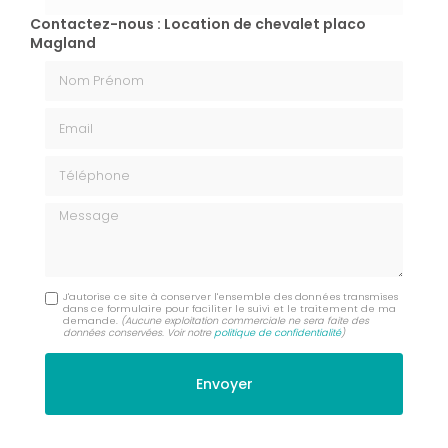
Contactez-nous : Location de chevalet placo
Magland
Nom Prénom
Email
Téléphone
Message
J'autorise ce site à conserver l'ensemble des données transmises
dans ce formulaire pour faciliter le suivi et le traitement de ma
demande.
(Aucune exploitation commerciale ne sera faite des
données conservées. Voir notre
politique de confidentialité
)