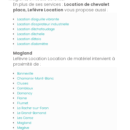
En plus de ses services :
Location de chevalet
placo, Lefèvre Location
vous propose aussi :
Location d'aiguille vibrante
Location d'aspirateur industrielle
Location d'échafaudage
Location d'échelle
Location d'étais
Location d'odomètre
Magland
Lefèvre Location Location de matériel intervient à
proximité de :
Bonneville
Chamonix-Mont-Blanc
Cluses
Combloux
Domancy
Flaine
Flumet
La Roche-sur-Foron
Le Grand-Bornand
Les Carroz
Magland
Megève