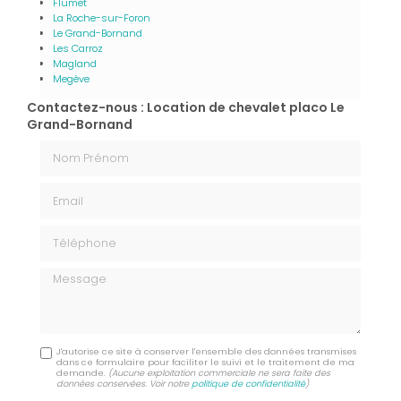
Flumet
La Roche-sur-Foron
Le Grand-Bornand
Les Carroz
Magland
Megève
Contactez-nous : Location de chevalet placo Le
Grand-Bornand
Nom Prénom
Email
Téléphone
Message
J'autorise ce site à conserver l'ensemble des données transmises
dans ce formulaire pour faciliter le suivi et le traitement de ma
demande.
(Aucune exploitation commerciale ne sera faite des
données conservées. Voir notre
politique de confidentialité
)