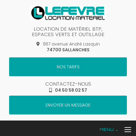
Aller
au
contenu
principal
LOCATION DE MATÉRIEL BTP,
ESPACES VERTS ET OUTILLAGE
967 avenue André Lasquin
74700 SALLANCHES
NOS TARIFS
CONTACTEZ-NOUS
04 50 58 02 57
ENVOYER UN MESSAGE