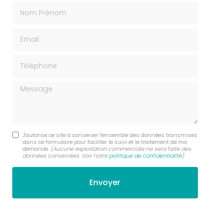
Nom Prénom
Email
Téléphone
Message
J'autorise ce site à conserver l'ensemble des données transmises
dans ce formulaire pour faciliter le suivi et le traitement de ma
demande.
(Aucune exploitation commerciale ne sera faite des
données conservées. Voir notre
politique de confidentialité
)