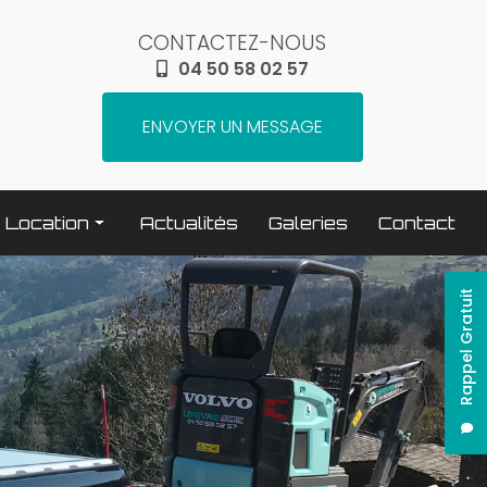
CONTACTEZ-NOUS
04 50 58 02 57
ENVOYER UN MESSAGE
Location
Actualités
Galeries
Contact
Terrassement / compactage
Rappel Gratuit
Transport
Elévation / levage
Espaces verts
Traitement béton
Nettoyage