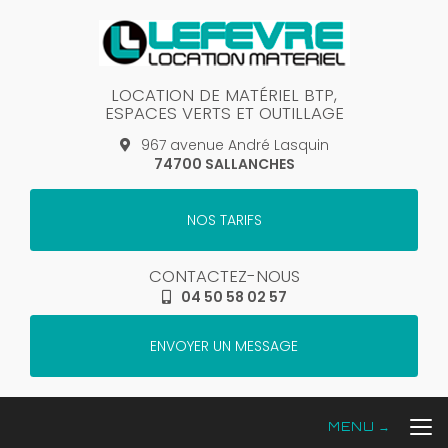
Aller
au
contenu
principal
LOCATION DE MATÉRIEL BTP,
ESPACES VERTS ET OUTILLAGE
967 avenue André Lasquin
74700 SALLANCHES
NOS TARIFS
CONTACTEZ-NOUS
04 50 58 02 57
ENVOYER UN MESSAGE