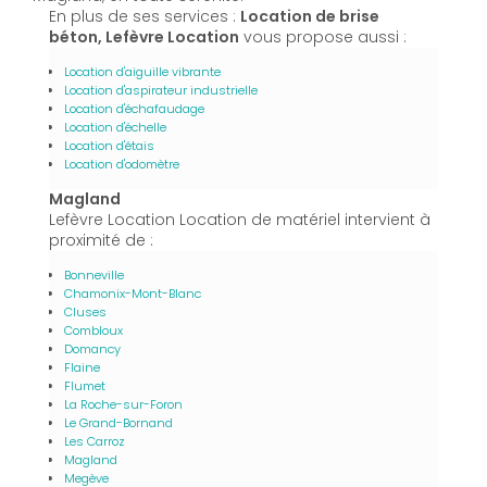
En plus de ses services :
Location de brise
béton, Lefèvre Location
vous propose aussi :
Location d'aiguille vibrante
Location d'aspirateur industrielle
Location d'échafaudage
Location d'échelle
Location d'étais
Location d'odomètre
Magland
Lefèvre Location Location de matériel intervient à
proximité de :
Bonneville
Chamonix-Mont-Blanc
Cluses
Combloux
Domancy
Flaine
Flumet
La Roche-sur-Foron
Le Grand-Bornand
Les Carroz
Magland
Megève