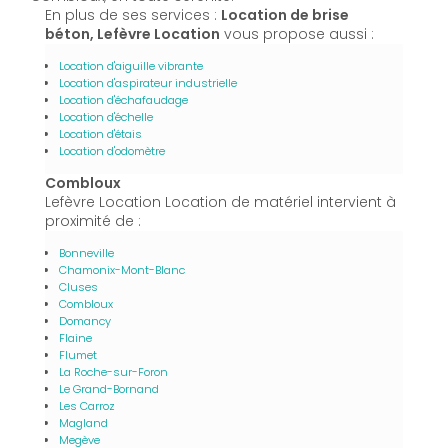
En plus de ses services :
Location de brise
béton, Lefèvre Location
vous propose aussi :
Location d'aiguille vibrante
Location d'aspirateur industrielle
Location d'échafaudage
Location d'échelle
Location d'étais
Location d'odomètre
Combloux
Lefèvre Location Location de matériel intervient à
proximité de :
Bonneville
Chamonix-Mont-Blanc
Cluses
Combloux
Domancy
Flaine
Flumet
La Roche-sur-Foron
Le Grand-Bornand
Les Carroz
Magland
Megève