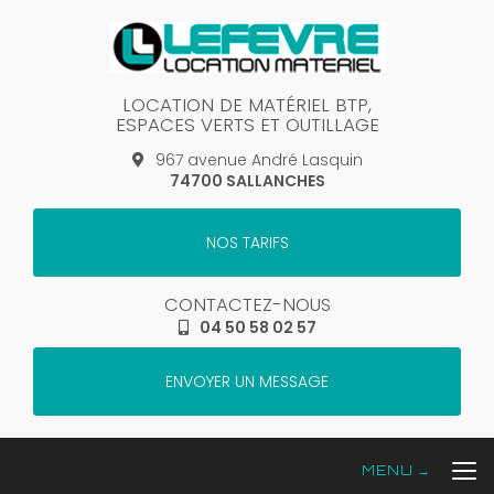
Aller
au
contenu
principal
LOCATION DE MATÉRIEL BTP,
ESPACES VERTS ET OUTILLAGE
967 avenue André Lasquin
74700 SALLANCHES
NOS TARIFS
CONTACTEZ-NOUS
04 50 58 02 57
ENVOYER UN MESSAGE