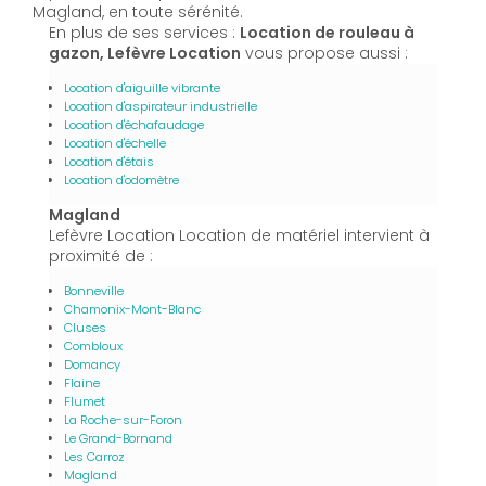
Magland, en toute sérénité.
En plus de ses services :
Location de rouleau à
gazon, Lefèvre Location
vous propose aussi :
Location d'aiguille vibrante
Location d'aspirateur industrielle
Location d'échafaudage
Location d'échelle
Location d'étais
Location d'odomètre
Magland
Lefèvre Location Location de matériel intervient à
proximité de :
Bonneville
Chamonix-Mont-Blanc
Cluses
Combloux
Domancy
Flaine
Flumet
La Roche-sur-Foron
Le Grand-Bornand
Les Carroz
Magland