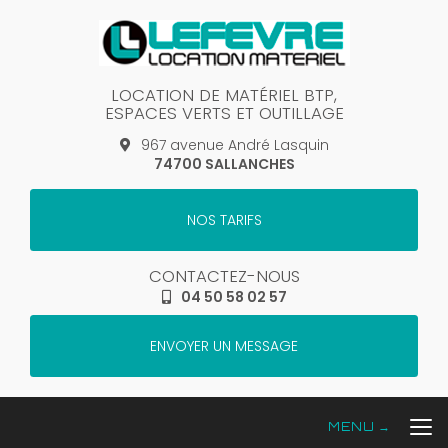
Aller
au
contenu
principal
LOCATION DE MATÉRIEL BTP,
ESPACES VERTS ET OUTILLAGE
967 avenue André Lasquin
74700 SALLANCHES
NOS TARIFS
CONTACTEZ-NOUS
04 50 58 02 57
ENVOYER UN MESSAGE