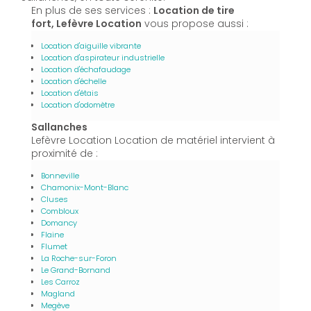
En plus de ses services :
Location de tire
fort, Lefèvre Location
vous propose aussi :
Location d'aiguille vibrante
Location d'aspirateur industrielle
Location d'échafaudage
Location d'échelle
Location d'étais
Location d'odomètre
Sallanches
Lefèvre Location Location de matériel intervient à
proximité de :
Bonneville
Chamonix-Mont-Blanc
Cluses
Combloux
Domancy
Flaine
Flumet
La Roche-sur-Foron
Le Grand-Bornand
Les Carroz
Magland
Megève