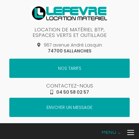
Aller
au
contenu
principal
LOCATION DE MATÉRIEL BTP,
ESPACES VERTS ET OUTILLAGE
967 avenue André Lasquin
74700 SALLANCHES
NOS TARIFS
CONTACTEZ-NOUS
04 50 58 02 57
ENVOYER UN MESSAGE