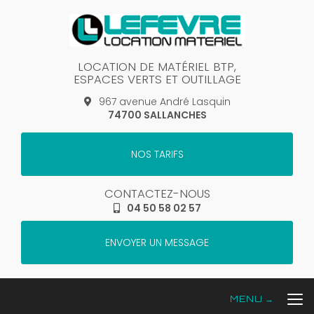
Aller
au
contenu
principal
LOCATION DE MATÉRIEL BTP,
ESPACES VERTS ET OUTILLAGE
967 avenue André Lasquin
74700 SALLANCHES
NOS TARIFS
CONTACTEZ-NOUS
04 50 58 02 57
ENVOYER UN MESSAGE