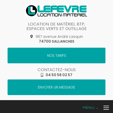
Aller
au
contenu
principal
LOCATION DE MATÉRIEL BTP,
ESPACES VERTS ET OUTILLAGE
967 avenue André Lasquin
74700 SALLANCHES
NOS TARIFS
CONTACTEZ-NOUS
04 50 58 02 57
ENVOYER UN MESSAGE