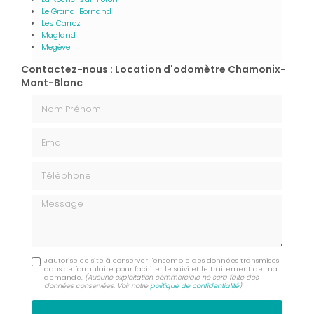
Le Grand-Bornand
Les Carroz
Magland
Megève
Contactez-nous : Location d'odomètre Chamonix-
Mont-Blanc
Nom Prénom
Email
Téléphone
Message
J'autorise ce site à conserver l'ensemble des données transmises
dans ce formulaire pour faciliter le suivi et le traitement de ma
demande.
(Aucune exploitation commerciale ne sera faite des
données conservées. Voir notre
politique de confidentialité
)