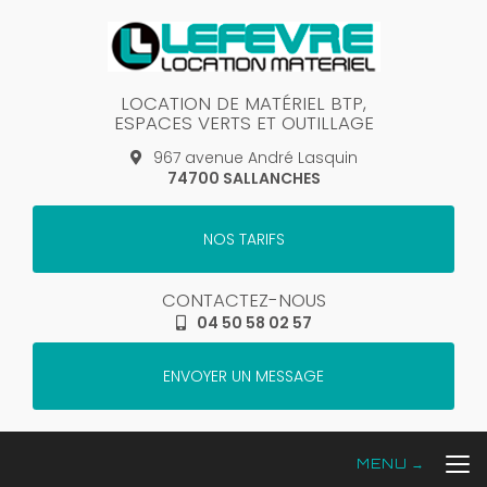
Aller
au
contenu
principal
LOCATION DE MATÉRIEL BTP,
ESPACES VERTS ET OUTILLAGE
967 avenue André Lasquin
74700 SALLANCHES
NOS TARIFS
CONTACTEZ-NOUS
04 50 58 02 57
ENVOYER UN MESSAGE