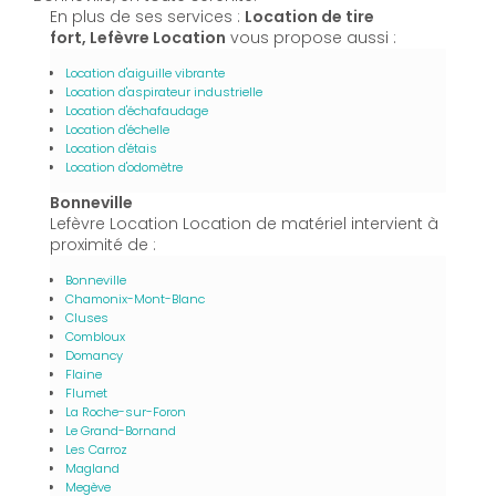
En plus de ses services :
Location de tire
fort, Lefèvre Location
vous propose aussi :
Location d'aiguille vibrante
Location d'aspirateur industrielle
Location d'échafaudage
Location d'échelle
Location d'étais
Location d'odomètre
Bonneville
Lefèvre Location Location de matériel intervient à
proximité de :
Bonneville
Chamonix-Mont-Blanc
Cluses
Combloux
Domancy
Flaine
Flumet
La Roche-sur-Foron
Le Grand-Bornand
Les Carroz
Magland
Megève