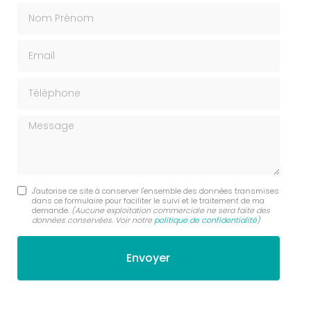
Nom Prénom
Email
Téléphone
Message
J'autorise ce site à conserver l'ensemble des données transmises
dans ce formulaire pour faciliter le suivi et le traitement de ma
demande.
(Aucune exploitation commerciale ne sera faite des
données conservées. Voir notre
politique de confidentialité
)