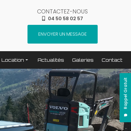
CONTACTEZ-NOUS
04 50 58 02 57
ENVOYER UN MESSAGE
Location
Actualités
Galeries
Contact
Terrassement / compactage
Rappel Gratuit
Transport
Elévation / levage
Espaces verts
Traitement béton
Nettoyage