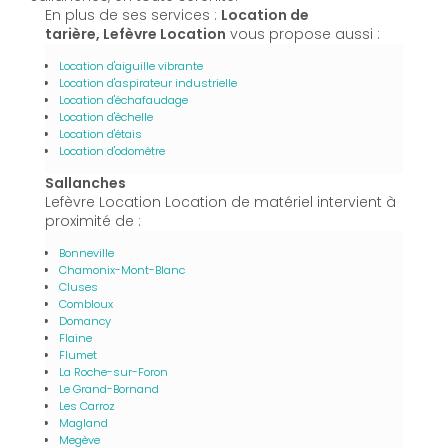
En plus de ses services :
Location de
tarière, Lefèvre Location
vous propose aussi :
Location d'aiguille vibrante
Location d'aspirateur industrielle
Location d'échafaudage
Location d'échelle
Location d'étais
Location d'odomètre
Sallanches
Lefèvre Location Location de matériel intervient à
proximité de :
Bonneville
Chamonix-Mont-Blanc
Cluses
Combloux
Domancy
Flaine
Flumet
La Roche-sur-Foron
Le Grand-Bornand
Les Carroz
Magland
Megève