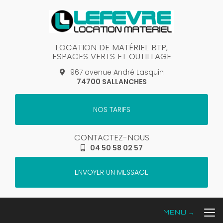
Aller
au
contenu
principal
LOCATION DE MATÉRIEL BTP,
ESPACES VERTS ET OUTILLAGE
967 avenue André Lasquin
74700 SALLANCHES
NOS TARIFS
CONTACTEZ-NOUS
04 50 58 02 57
ENVOYER UN MESSAGE