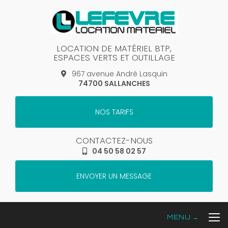
Aller
au
contenu
principal
LOCATION DE MATÉRIEL BTP,
ESPACES VERTS ET OUTILLAGE
967 avenue André Lasquin
74700 SALLANCHES
NOS TARIFS
CONTACTEZ-NOUS
04 50 58 02 57
ENVOYER UN MESSAGE