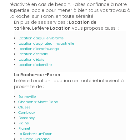
réactivité en cas de besoin. Faites confiance à notre
expertise locale pour mener à bien tous vos travaux à
La Roche-sur-Foron, en toute sérénité.
En plus de ses services :
Location de
tarière, Lefèvre Location
vous propose aussi :
Location d'aiguille vibrante
Location d'aspirateur industrielle
Location d'échafaudage
Location d'échelle
Location d'étais
Location d'odomètre
La Roche-sur-Foron
Lefèvre Location Location de matériel intervient à
proximité de :
Bonneville
Chamonix-Mont-Blanc
Cluses
Combloux
Domancy
Flaine
Flumet
La Roche-sur-Foron
Le Grand-Bornand