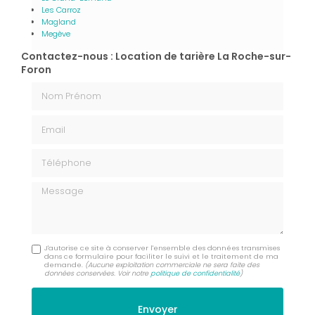
Les Carroz
Magland
Megève
Contactez-nous : Location de tarière La Roche-sur-
Foron
Nom Prénom
Email
Téléphone
Message
J'autorise ce site à conserver l'ensemble des données transmises
dans ce formulaire pour faciliter le suivi et le traitement de ma
demande.
(Aucune exploitation commerciale ne sera faite des
données conservées. Voir notre
politique de confidentialité
)