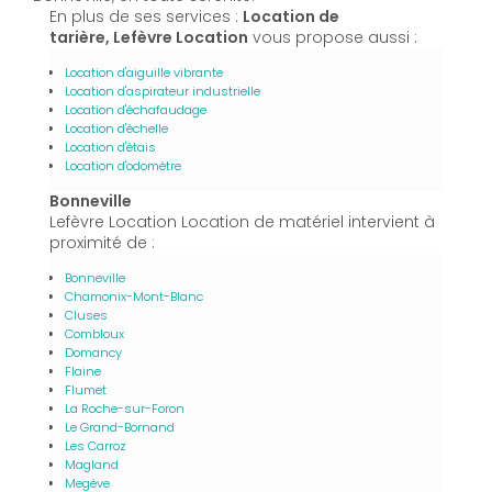
En plus de ses services :
Location de
tarière, Lefèvre Location
vous propose aussi :
Location d'aiguille vibrante
Location d'aspirateur industrielle
Location d'échafaudage
Location d'échelle
Location d'étais
Location d'odomètre
Bonneville
Lefèvre Location Location de matériel intervient à
proximité de :
Bonneville
Chamonix-Mont-Blanc
Cluses
Combloux
Domancy
Flaine
Flumet
La Roche-sur-Foron
Le Grand-Bornand
Les Carroz
Magland
Megève