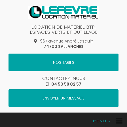
Aller
au
contenu
principal
LOCATION DE MATÉRIEL BTP,
ESPACES VERTS ET OUTILLAGE
967 avenue André Lasquin
74700 SALLANCHES
NOS TARIFS
CONTACTEZ-NOUS
04 50 58 02 57
ENVOYER UN MESSAGE