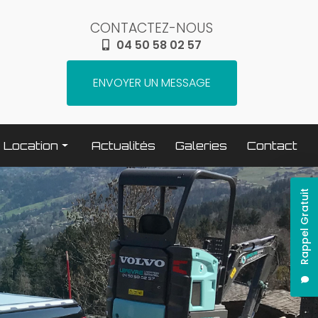
CONTACTEZ-NOUS
04 50 58 02 57
ENVOYER UN MESSAGE
Location
Actualités
Galeries
Contact
Terrassement / compactage
Rappel Gratuit
Transport
Elévation / levage
Espaces verts
Traitement béton
Nettoyage