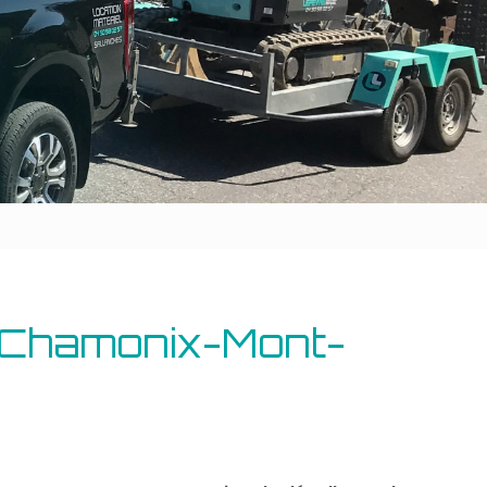
Outillage bâtiment
Energie
t Chamonix-Mont-