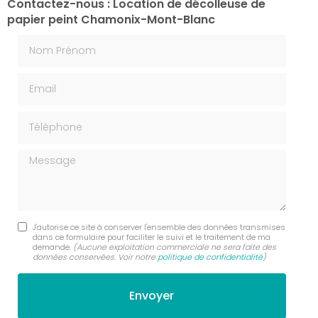
Contactez-nous : Location de décolleuse de
papier peint Chamonix-Mont-Blanc
Nom Prénom
Email
Téléphone
Message
J'autorise ce site à conserver l'ensemble des données transmises
dans ce formulaire pour faciliter le suivi et le traitement de ma
demande.
(Aucune exploitation commerciale ne sera faite des
données conservées. Voir notre
politique de confidentialité
)