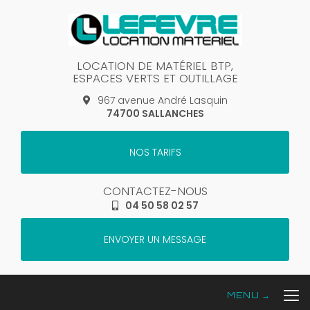
Aller
au
contenu
principal
LOCATION DE MATÉRIEL BTP,
ESPACES VERTS ET OUTILLAGE
967 avenue André Lasquin
74700 SALLANCHES
NOS TARIFS
CONTACTEZ-NOUS
04 50 58 02 57
ENVOYER UN MESSAGE