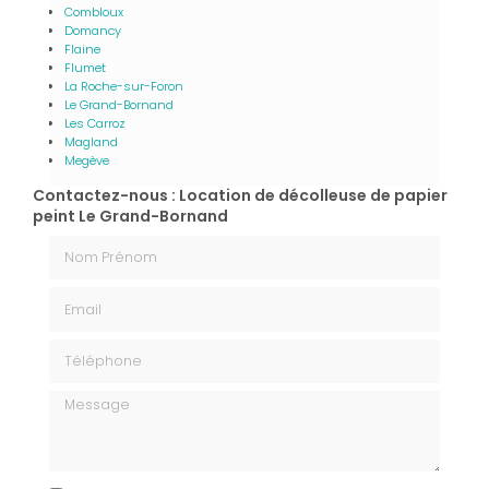
Combloux
Domancy
Flaine
Flumet
La Roche-sur-Foron
Le Grand-Bornand
Les Carroz
Magland
Megève
Contactez-nous : Location de décolleuse de papier
peint Le Grand-Bornand
Nom Prénom
Email
Téléphone
Message