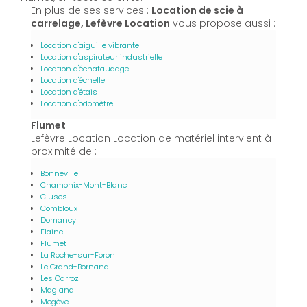
En plus de ses services :
Location de scie à
carrelage, Lefèvre Location
vous propose aussi :
Location d'aiguille vibrante
Location d'aspirateur industrielle
Location d'échafaudage
Location d'échelle
Location d'étais
Location d'odomètre
Flumet
Lefèvre Location Location de matériel intervient à
proximité de :
Bonneville
Chamonix-Mont-Blanc
Cluses
Combloux
Domancy
Flaine
Flumet
La Roche-sur-Foron
Le Grand-Bornand
Les Carroz
Magland
Megève