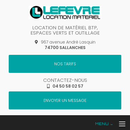
Aller
au
contenu
principal
LOCATION DE MATÉRIEL BTP,
ESPACES VERTS ET OUTILLAGE
967 avenue André Lasquin
74700 SALLANCHES
NOS TARIFS
CONTACTEZ-NOUS
04 50 58 02 57
ENVOYER UN MESSAGE