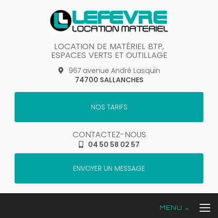
Aller
au
contenu
principal
LOCATION DE MATÉRIEL BTP,
ESPACES VERTS ET OUTILLAGE
967 avenue André Lasquin
74700 SALLANCHES
NOS TARIFS
CONTACTEZ-NOUS
04 50 58 02 57
ENVOYER UN MESSAGE