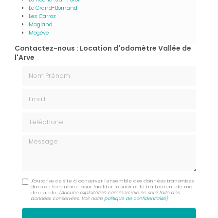
Le Grand-Bornand
Les Carroz
Magland
Megève
Contactez-nous : Location d'odomètre Vallée de
l'Arve
Nom Prénom
Email
Téléphone
Message
J'autorise ce site à conserver l'ensemble des données transmises
dans ce formulaire pour faciliter le suivi et le traitement de ma
demande.
(Aucune exploitation commerciale ne sera faite des
données conservées. Voir notre
politique de confidentialité
)