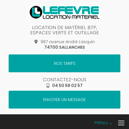
Aller
au
contenu
principal
LOCATION DE MATÉRIEL BTP,
ESPACES VERTS ET OUTILLAGE
967 avenue André Lasquin
74700 SALLANCHES
NOS TARIFS
CONTACTEZ-NOUS
04 50 58 02 57
ENVOYER UN MESSAGE