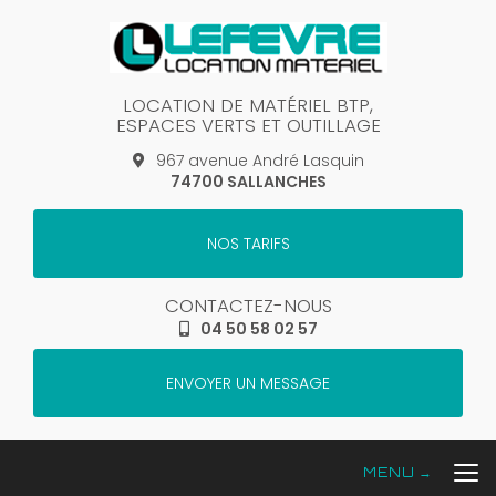
Aller
au
contenu
principal
LOCATION DE MATÉRIEL BTP,
ESPACES VERTS ET OUTILLAGE
967 avenue André Lasquin
74700 SALLANCHES
NOS TARIFS
CONTACTEZ-NOUS
04 50 58 02 57
ENVOYER UN MESSAGE