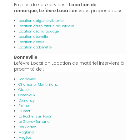
En plus de ses services :
Location de
remorque, Lefèvre Location
vous propose aussi :
Location d'aiguille vibrante
Location d'aspirateur industrielle
Location d'échafaudage
Location d'échelle
Location d'étais
Location d'odomètre
Bonneville
Lefèvre Location Location de matériel intervient à
proximité de :
Bonneville
Chamonix-Mont-Blanc
Cluses
Combloux
Domancy
Flaine
Flumet
La Roche-sur-Foron
Le Grand-Bornand
Les Carroz
Magland
Megève