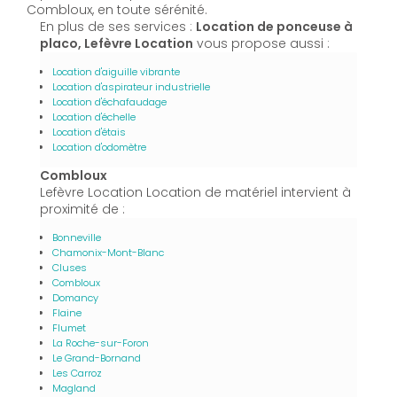
Combloux, en toute sérénité.
En plus de ses services :
Location de ponceuse à
placo, Lefèvre Location
vous propose aussi :
Location d'aiguille vibrante
Location d'aspirateur industrielle
Location d'échafaudage
Location d'échelle
Location d'étais
Location d'odomètre
Combloux
Lefèvre Location Location de matériel intervient à
proximité de :
Bonneville
Chamonix-Mont-Blanc
Cluses
Combloux
Domancy
Flaine
Flumet
La Roche-sur-Foron
Le Grand-Bornand
Les Carroz
Magland