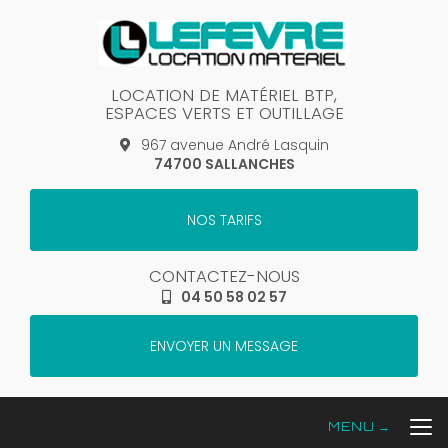
Aller
au
contenu
principal
LOCATION DE MATÉRIEL BTP,
ESPACES VERTS ET OUTILLAGE
967 avenue André Lasquin
74700 SALLANCHES
NOS TARIFS
CONTACTEZ-NOUS
04 50 58 02 57
ENVOYER UN MESSAGE