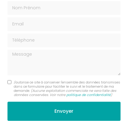
Nom Prénom
Email
Téléphone
Message
J'autorise ce site à conserver l'ensemble des données transmises
dans ce formulaire pour faciliter le suivi et le traitement de ma
demande.
(Aucune exploitation commerciale ne sera faite des
données conservées. Voir notre
politique de confidentialité
)