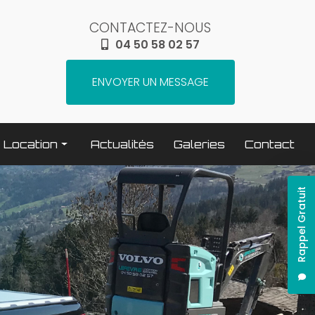
CONTACTEZ-NOUS
04 50 58 02 57
ENVOYER UN MESSAGE
Location
Actualités
Galeries
Contact
Terrassement / compactage
Rappel Gratuit
Transport
Elévation / levage
Espaces verts
Traitement béton
Nettoyage