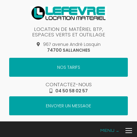
Aller
au
contenu
principal
LOCATION DE MATÉRIEL BTP,
ESPACES VERTS ET OUTILLAGE
967 avenue André Lasquin
74700 SALLANCHES
NOS TARIFS
CONTACTEZ-NOUS
04 50 58 02 57
ENVOYER UN MESSAGE