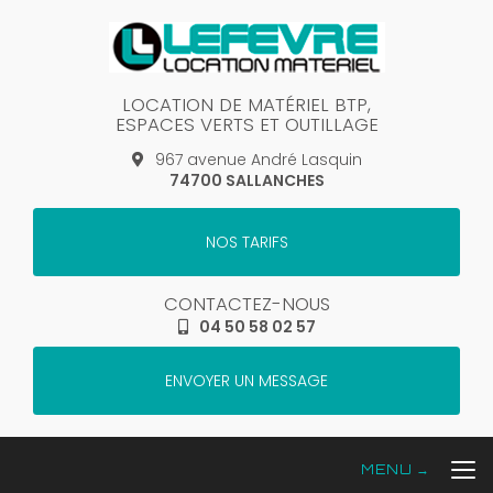
Aller
au
contenu
principal
LOCATION DE MATÉRIEL BTP,
ESPACES VERTS ET OUTILLAGE
967 avenue André Lasquin
74700 SALLANCHES
NOS TARIFS
CONTACTEZ-NOUS
04 50 58 02 57
ENVOYER UN MESSAGE