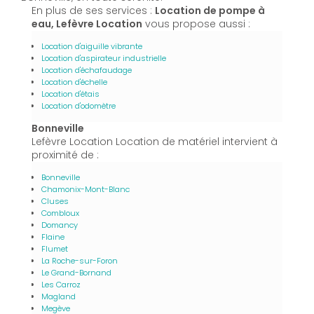
En plus de ses services :
Location de pompe à
eau, Lefèvre Location
vous propose aussi :
Location d'aiguille vibrante
Location d'aspirateur industrielle
Location d'échafaudage
Location d'échelle
Location d'étais
Location d'odomètre
Bonneville
Lefèvre Location Location de matériel intervient à
proximité de :
Bonneville
Chamonix-Mont-Blanc
Cluses
Combloux
Domancy
Flaine
Flumet
La Roche-sur-Foron
Le Grand-Bornand
Les Carroz
Magland
Megève