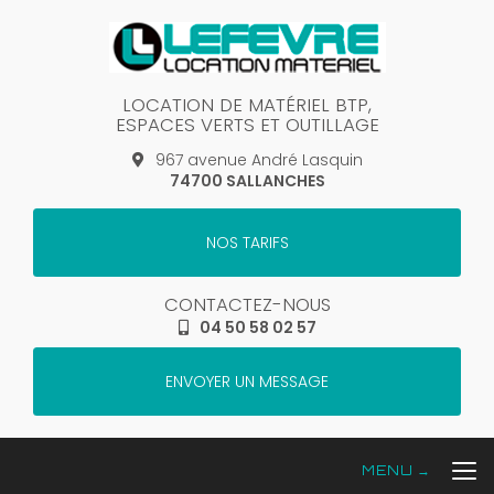
Aller
au
contenu
principal
LOCATION DE MATÉRIEL BTP,
ESPACES VERTS ET OUTILLAGE
967 avenue André Lasquin
74700 SALLANCHES
NOS TARIFS
CONTACTEZ-NOUS
04 50 58 02 57
ENVOYER UN MESSAGE