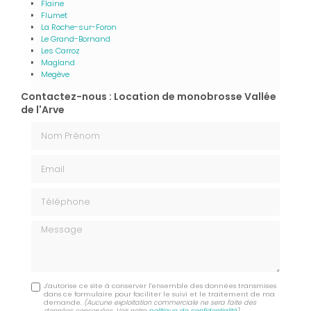
Flaine
Flumet
La Roche-sur-Foron
Le Grand-Bornand
Les Carroz
Magland
Megève
Contactez-nous : Location de monobrosse Vallée
de l'Arve
Nom Prénom
Email
Téléphone
Message
J'autorise ce site à conserver l'ensemble des données transmises
dans ce formulaire pour faciliter le suivi et le traitement de ma
demande.
(Aucune exploitation commerciale ne sera faite des
données conservées. Voir notre
politique de confidentialité
)