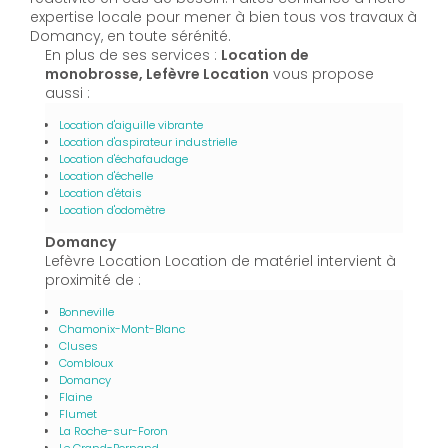
expertise locale pour mener à bien tous vos travaux à
Domancy, en toute sérénité.
En plus de ses services :
Location de
monobrosse, Lefèvre Location
vous propose
aussi :
Location d'aiguille vibrante
Location d'aspirateur industrielle
Location d'échafaudage
Location d'échelle
Location d'étais
Location d'odomètre
Domancy
Lefèvre Location Location de matériel intervient à
proximité de :
Bonneville
Chamonix-Mont-Blanc
Cluses
Combloux
Domancy
Flaine
Flumet
La Roche-sur-Foron
Le Grand-Bornand