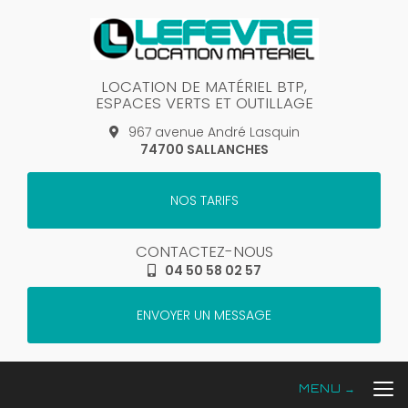
Aller
au
contenu
principal
LOCATION DE MATÉRIEL BTP,
ESPACES VERTS ET OUTILLAGE
967 avenue André Lasquin
74700 SALLANCHES
NOS TARIFS
CONTACTEZ-NOUS
04 50 58 02 57
ENVOYER UN MESSAGE