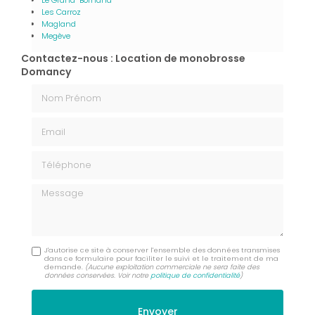
Les Carroz
Magland
Megève
Contactez-nous : Location de monobrosse
Domancy
Nom Prénom
Email
Téléphone
Message
J'autorise ce site à conserver l'ensemble des données transmises
dans ce formulaire pour faciliter le suivi et le traitement de ma
demande.
(Aucune exploitation commerciale ne sera faite des
données conservées. Voir notre
politique de confidentialité
)