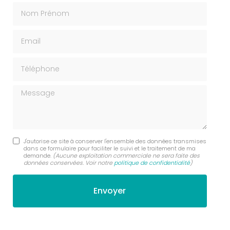
Nom Prénom
Email
Téléphone
Message
J'autorise ce site à conserver l'ensemble des données transmises
dans ce formulaire pour faciliter le suivi et le traitement de ma
demande.
(Aucune exploitation commerciale ne sera faite des
données conservées. Voir notre
politique de confidentialité
)