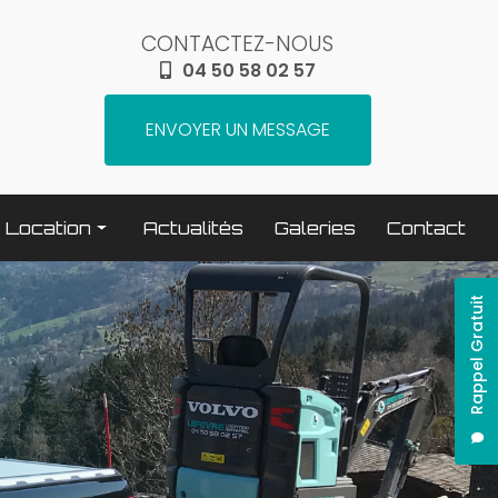
CONTACTEZ-NOUS
04 50 58 02 57
ENVOYER UN MESSAGE
Location
Actualités
Galeries
Contact
Terrassement / compactage
Rappel Gratuit
Transport
Elévation / levage
Espaces verts
Traitement béton
Nettoyage