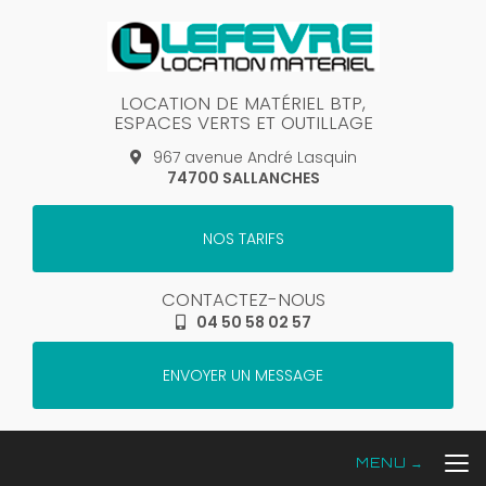
Aller
au
contenu
principal
LOCATION DE MATÉRIEL BTP,
ESPACES VERTS ET OUTILLAGE
967 avenue André Lasquin
74700 SALLANCHES
NOS TARIFS
CONTACTEZ-NOUS
04 50 58 02 57
ENVOYER UN MESSAGE