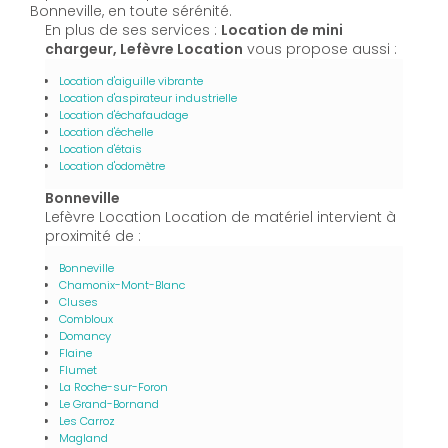
Bonneville, en toute sérénité.
En plus de ses services :
Location de mini
chargeur, Lefèvre Location
vous propose aussi :
Location d'aiguille vibrante
Location d'aspirateur industrielle
Location d'échafaudage
Location d'échelle
Location d'étais
Location d'odomètre
Bonneville
Lefèvre Location Location de matériel intervient à
proximité de :
Bonneville
Chamonix-Mont-Blanc
Cluses
Combloux
Domancy
Flaine
Flumet
La Roche-sur-Foron
Le Grand-Bornand
Les Carroz
Magland