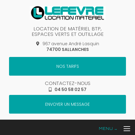
Aller
au
contenu
principal
LOCATION DE MATÉRIEL BTP,
ESPACES VERTS ET OUTILLAGE
967 avenue André Lasquin
74700 SALLANCHES
NOS TARIFS
CONTACTEZ-NOUS
04 50 58 02 57
ENVOYER UN MESSAGE