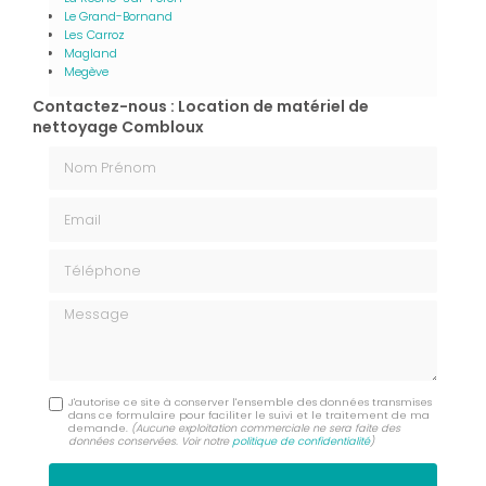
Le Grand-Bornand
Les Carroz
Magland
Megève
Contactez-nous : Location de matériel de
nettoyage Combloux
Nom Prénom
Email
Téléphone
Message
J'autorise ce site à conserver l'ensemble des données transmises
dans ce formulaire pour faciliter le suivi et le traitement de ma
demande.
(Aucune exploitation commerciale ne sera faite des
données conservées. Voir notre
politique de confidentialité
)