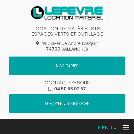
Aller
au
contenu
principal
LOCATION DE MATÉRIEL BTP,
ESPACES VERTS ET OUTILLAGE
967 avenue André Lasquin
74700 SALLANCHES
NOS TARIFS
CONTACTEZ-NOUS
04 50 58 02 57
ENVOYER UN MESSAGE