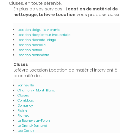
Cluses, en toute sérénité.
En plus de ses services :
Location de matériel de
nettoyage, Lefèvre Location
vous propose aussi
:
Location d'aiguille vibrante
Location d'aspirateur industrielle
Location d'échafaudage
Location d'échelle
Location d'étais
Location d'odomètre
Cluses
Lefèvre Location Location de matériel intervient à
proximité de :
Bonneville
Chamonix-Mont-Blanc
Cluses
Combloux
Domancy
Flaine
Flumet
La Roche-sur-Foron
Le Grand-Bornand
Les Carroz