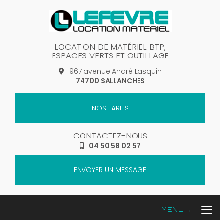
Aller
au
contenu
principal
LOCATION DE MATÉRIEL BTP,
ESPACES VERTS ET OUTILLAGE
967 avenue André Lasquin
74700 SALLANCHES
NOS TARIFS
CONTACTEZ-NOUS
04 50 58 02 57
ENVOYER UN MESSAGE