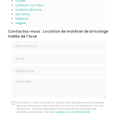
Flumet
La Roche-sur-Foron
Le Grand-Bornand
Les Carroz
Magland
Megève
Contactez-nous : Location de matériel de bricolage
Vallée de l'Arve
Nom Prénom
Email
Téléphone
Message
J'autorise ce site à conserver l'ensemble des données transmises
dans ce formulaire pour faciliter le suivi et le traitement de ma
demande.
(Aucune exploitation commerciale ne sera faite des
données conservées. Voir notre
politique de confidentialité
)