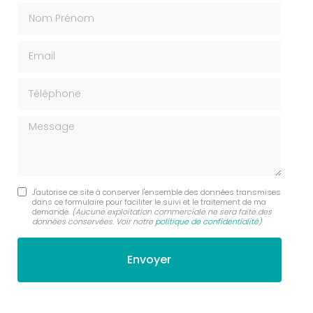
Nom Prénom
Email
Téléphone
Message
J'autorise ce site à conserver l'ensemble des données transmises
dans ce formulaire pour faciliter le suivi et le traitement de ma
demande.
(Aucune exploitation commerciale ne sera faite des
données conservées. Voir notre
politique de confidentialité
)