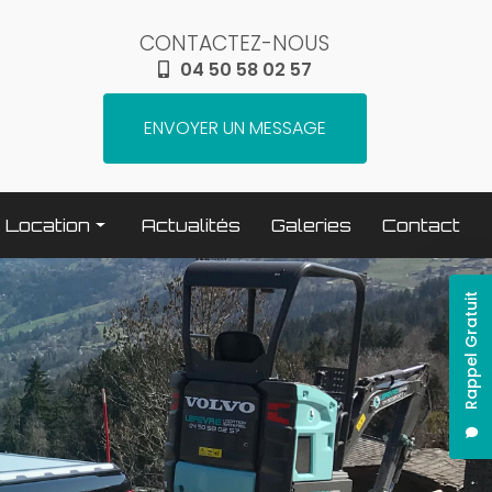
CONTACTEZ-NOUS
04 50 58 02 57
ENVOYER UN MESSAGE
Location
Actualités
Galeries
Contact
Terrassement / compactage
Rappel Gratuit
Transport
Elévation / levage
Espaces verts
Traitement béton
Nettoyage