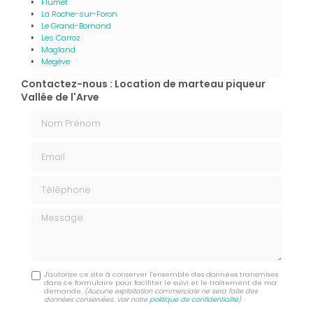
Flumet
La Roche-sur-Foron
Le Grand-Bornand
Les Carroz
Magland
Megève
Contactez-nous : Location de marteau piqueur
Vallée de l'Arve
Nom Prénom
Email
Téléphone
Message
J'autorise ce site à conserver l'ensemble des données transmises
dans ce formulaire pour faciliter le suivi et le traitement de ma
demande.
(Aucune exploitation commerciale ne sera faite des
données conservées. Voir notre
politique de confidentialité
)