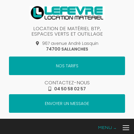
Aller
au
contenu
principal
LOCATION DE MATÉRIEL BTP,
ESPACES VERTS ET OUTILLAGE
967 avenue André Lasquin
74700 SALLANCHES
NOS TARIFS
CONTACTEZ-NOUS
04 50 58 02 57
ENVOYER UN MESSAGE