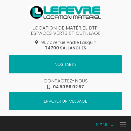
Aller
au
contenu
principal
LOCATION DE MATÉRIEL BTP,
ESPACES VERTS ET OUTILLAGE
967 avenue André Lasquin
74700 SALLANCHES
NOS TARIFS
CONTACTEZ-NOUS
04 50 58 02 57
ENVOYER UN MESSAGE