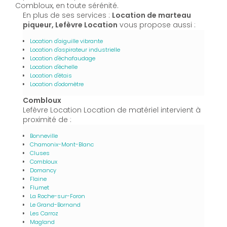
Combloux, en toute sérénité.
En plus de ses services :
Location de marteau
piqueur, Lefèvre Location
vous propose aussi :
Location d'aiguille vibrante
Location d'aspirateur industrielle
Location d'échafaudage
Location d'échelle
Location d'étais
Location d'odomètre
Combloux
Lefèvre Location Location de matériel intervient à
proximité de :
Bonneville
Chamonix-Mont-Blanc
Cluses
Combloux
Domancy
Flaine
Flumet
La Roche-sur-Foron
Le Grand-Bornand
Les Carroz
Magland