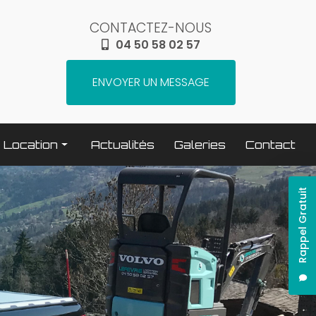
CONTACTEZ-NOUS
04 50 58 02 57
ENVOYER UN MESSAGE
Location
Actualités
Galeries
Contact
Terrassement / compactage
Rappel Gratuit
Transport
Elévation / levage
Espaces verts
Traitement béton
Nettoyage