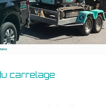
Outillage bâtiment
Energie
lanc
du carrelage