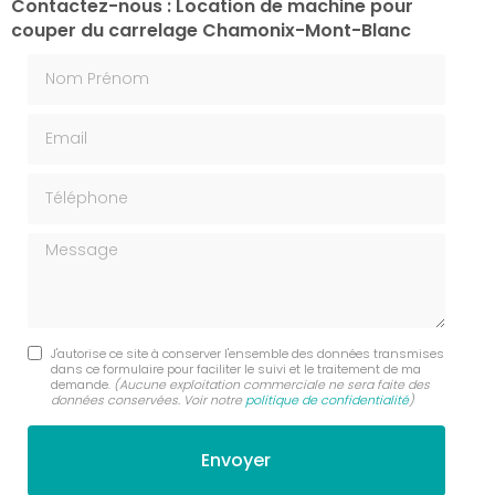
Contactez-nous : Location de machine pour
couper du carrelage Chamonix-Mont-Blanc
Nom Prénom
Email
Téléphone
Message
J'autorise ce site à conserver l'ensemble des données transmises
dans ce formulaire pour faciliter le suivi et le traitement de ma
demande.
(Aucune exploitation commerciale ne sera faite des
données conservées. Voir notre
politique de confidentialité
)