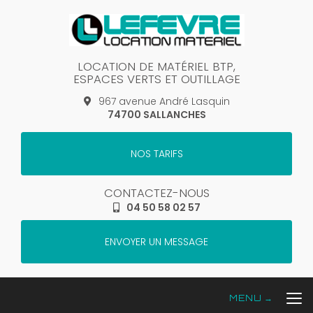
Aller
au
contenu
principal
LOCATION DE MATÉRIEL BTP,
ESPACES VERTS ET OUTILLAGE
967 avenue André Lasquin
74700 SALLANCHES
NOS TARIFS
CONTACTEZ-NOUS
04 50 58 02 57
ENVOYER UN MESSAGE