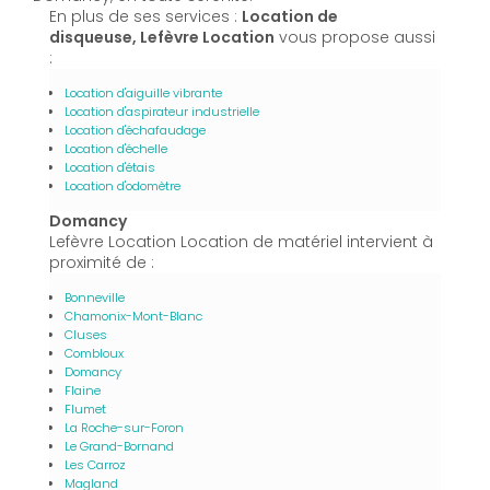
En plus de ses services :
Location de
disqueuse, Lefèvre Location
vous propose aussi
:
Location d'aiguille vibrante
Location d'aspirateur industrielle
Location d'échafaudage
Location d'échelle
Location d'étais
Location d'odomètre
Domancy
Lefèvre Location Location de matériel intervient à
proximité de :
Bonneville
Chamonix-Mont-Blanc
Cluses
Combloux
Domancy
Flaine
Flumet
La Roche-sur-Foron
Le Grand-Bornand
Les Carroz
Magland