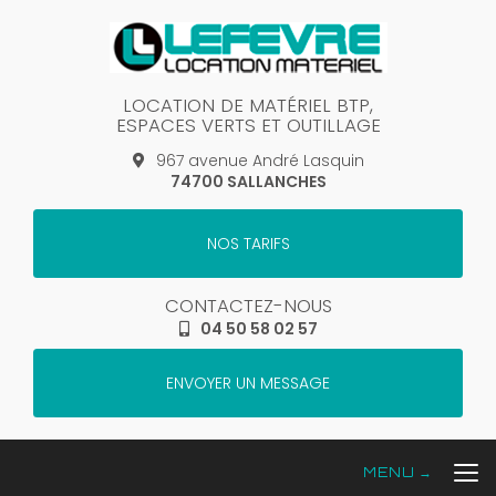
Aller
au
contenu
principal
LOCATION DE MATÉRIEL BTP,
ESPACES VERTS ET OUTILLAGE
967 avenue André Lasquin
74700 SALLANCHES
NOS TARIFS
CONTACTEZ-NOUS
04 50 58 02 57
ENVOYER UN MESSAGE