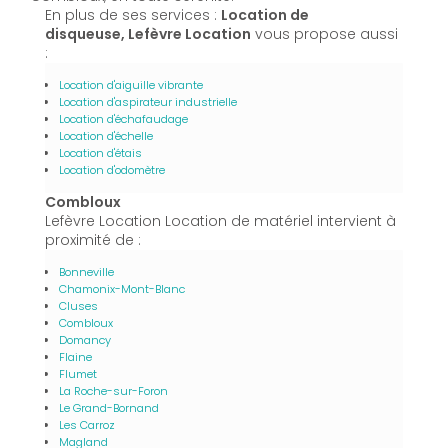
En plus de ses services :
Location de
disqueuse, Lefèvre Location
vous propose aussi
:
Location d'aiguille vibrante
Location d'aspirateur industrielle
Location d'échafaudage
Location d'échelle
Location d'étais
Location d'odomètre
Combloux
Lefèvre Location Location de matériel intervient à
proximité de :
Bonneville
Chamonix-Mont-Blanc
Cluses
Combloux
Domancy
Flaine
Flumet
La Roche-sur-Foron
Le Grand-Bornand
Les Carroz
Magland