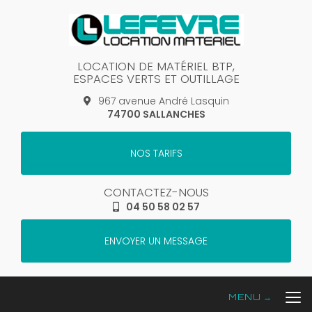
Aller
au
contenu
principal
LOCATION DE MATÉRIEL BTP,
ESPACES VERTS ET OUTILLAGE
967 avenue André Lasquin
74700 SALLANCHES
NOS TARIFS
CONTACTEZ-NOUS
04 50 58 02 57
ENVOYER UN MESSAGE