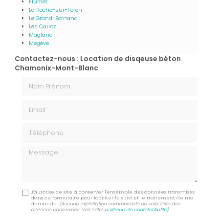
Flumet
La Roche-sur-Foron
Le Grand-Bornand
Les Carroz
Magland
Megève
Contactez-nous : Location de disqeuse béton
Chamonix-Mont-Blanc
Nom Prénom
Email
Téléphone
Message
J'autorise ce site à conserver l'ensemble des données transmises
dans ce formulaire pour faciliter le suivi et le traitement de ma
demande.
(Aucune exploitation commerciale ne sera faite des
données conservées. Voir notre
politique de confidentialité
)