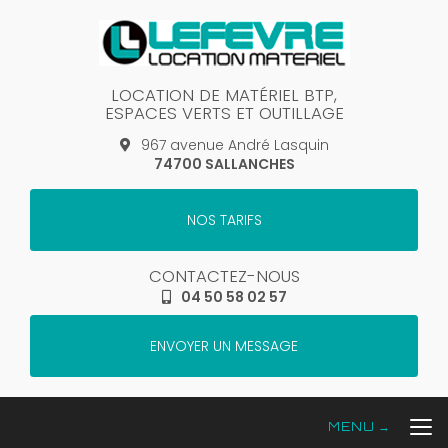
Aller
au
contenu
principal
LOCATION DE MATÉRIEL BTP,
ESPACES VERTS ET OUTILLAGE
967 avenue André Lasquin
74700 SALLANCHES
NOS TARIFS
CONTACTEZ-NOUS
04 50 58 02 57
ENVOYER UN MESSAGE