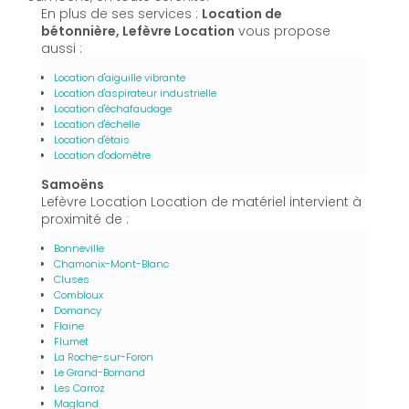
En plus de ses services :
Location de
bétonnière, Lefèvre Location
vous propose
aussi :
Location d'aiguille vibrante
Location d'aspirateur industrielle
Location d'échafaudage
Location d'échelle
Location d'étais
Location d'odomètre
Samoëns
Lefèvre Location Location de matériel intervient à
proximité de :
Bonneville
Chamonix-Mont-Blanc
Cluses
Combloux
Domancy
Flaine
Flumet
La Roche-sur-Foron
Le Grand-Bornand
Les Carroz
Magland